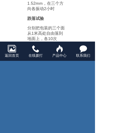
1.52mm，在三个方
向各振动2小时
跌落试验
分别把包装的三个面
从1米高处自由落到
地面上，各10次
高温试验
返回首页
在线拨打
产品中心
联系我们
在70℃±3℃环境中维
持72小时
低温试验
在-20℃±3℃环境中
维持72小时
高温高湿试验
在温度45℃±3℃和相
对湿度90﹪～95﹪的
环境下维持96小时
温度循环试验