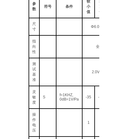
较
标
参
符号
条件
小
准
数
值
值
尺
Φ6.0×2.7(H)
寸
指
向
全指向
性
测
试
2.0V 2.2KΩ
基
准
灵
f=1KHZ,
敏
S
-35
-32
0dB=1V/Pa
度
操
作
1
电
压