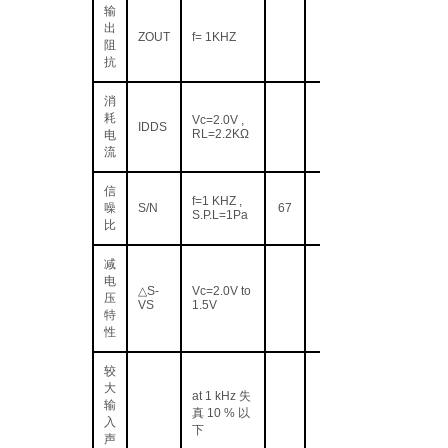
输
出
ZOUT
f= 1KHZ
阻
抗
消
耗
Vc=2.0V ,
IDDS
RL=2.2KΩ
电
流
信
f=1 KHZ ,
噪
S/N
67
S.P.L=1Pa
比
减
电
△S-
Vc=2.0V to
压
VS
1.5V
特
性
较
大
at 1 kHz 失
输
真 10 % 以
入
下
声