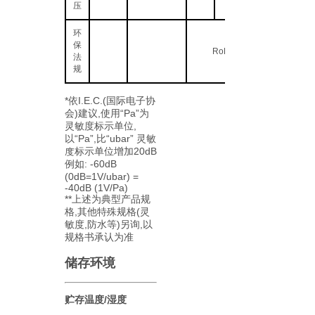
压
环
保
RoHS2.0
法
规
*依I.E.C.(国际电子协
会)建议,使用“Pa”为
灵敏度标示单位,
以“Pa”,比“ubar” 灵敏
度标示单位增加20dB
例如: -60dB
(0dB=1V/ubar) =
-40dB (1V/Pa)
**上述为典型产品规
格,其他特殊规格(灵
敏度,防水等)另询,以
规格书承认为准
储存环境
贮存温度/湿度