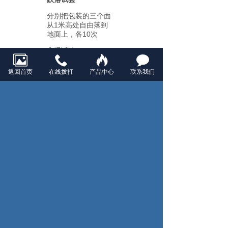
分别把包装的三个面
从1米高处自由落到
地面上，各10次
高温试验
在70℃±3℃环境中维
返回首页
在线拨打
产品中心
联系我们
持72小时
低温试验
在-20℃±3℃环境中
维持72小时
高温高湿试验
在温度45℃±3℃和相
对湿度90﹪～95﹪的
环境下维持96小时
温度循环试验
按如图温度和时间循
环10次