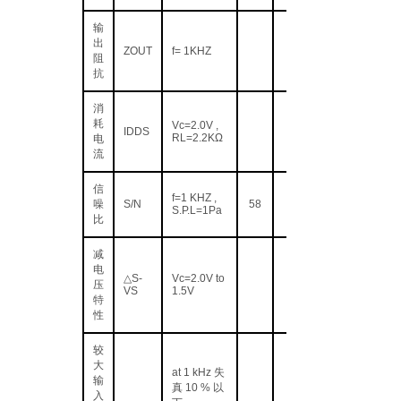
输
出
ZOUT
f= 1KHZ
阻
抗
消
耗
Vc=2.0V ,
IDDS
RL=2.2KΩ
电
流
信
f=1 KHZ ,
噪
S/N
58
S.P.L=1Pa
比
减
电
△S-
Vc=2.0V to
压
VS
1.5V
特
性
较
大
at 1 kHz 失
输
真 10 % 以
入