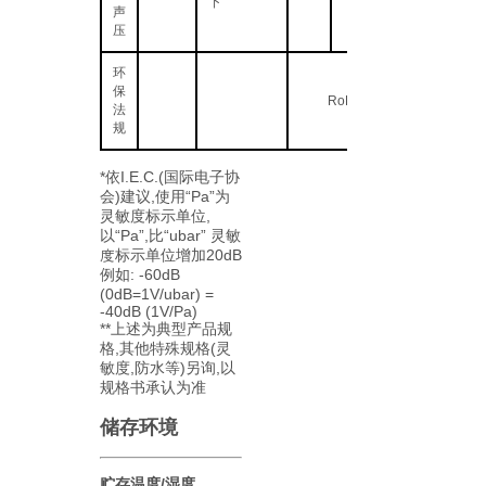
下
声
压
环
保
RoHS2.0
法
规
*依I.E.C.(国际电子协
会)建议,使用“Pa”为
灵敏度标示单位,
以“Pa”,比“ubar” 灵敏
度标示单位增加20dB
例如: -60dB
(0dB=1V/ubar) =
-40dB (1V/Pa)
**上述为典型产品规
格,其他特殊规格(灵
敏度,防水等)另询,以
规格书承认为准
储存环境
贮存温度/湿度