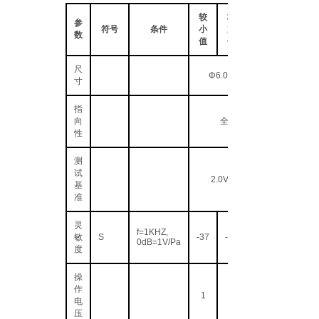
较
标
参
符号
条件
小
准
数
值
值
尺
Φ6.0×2.7(H)
寸
指
向
全指向
性
测
试
2.0V 2.2KΩ
基
准
灵
f=1KHZ,
敏
S
-37
-34
0dB=1V/Pa
度
操
作
1
电
压