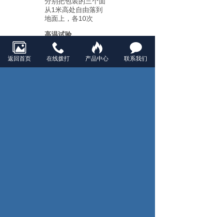
分别把包装的三个面
从1米高处自由落到
地面上，各10次
高温试验
在70℃±3℃环境中维
持72小时
返回首页
在线拨打
产品中心
联系我们
低温试验
在-20℃±3℃环境中
维持72小时
高温高湿试验
在温度45℃±3℃和相
对湿度90﹪～95﹪的
环境下维持96小时
温度循环试验
按如图温度和时间循
环10次