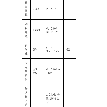
输
出
ZOUT
f= 1KHZ
阻
抗
消
耗
Vc=2.0V ,
IDDS
RL=2.2KΩ
电
流
信
f=1 KHZ ,
噪
S/N
62
S.P.L=1Pa
比
减
电
△S-
Vc=2.0V to
压
VS
1.5V
特
性
较
大
at 1 kHz 失
输
真 10 % 以
入
下
声