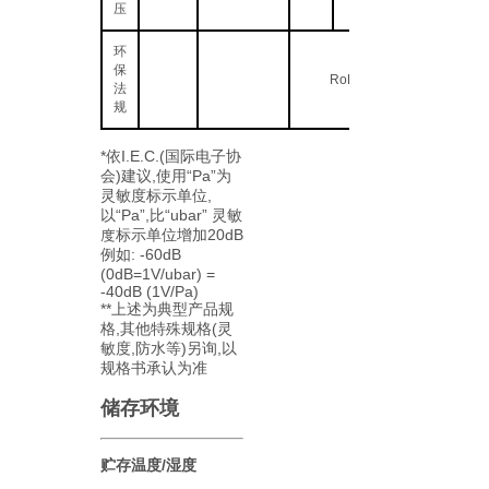
压
环
保
RoHS2.0
法
规
*依I.E.C.(国际电子协
会)建议,使用“Pa”为
灵敏度标示单位,
以“Pa”,比“ubar” 灵敏
度标示单位增加20dB
例如: -60dB
(0dB=1V/ubar) =
-40dB (1V/Pa)
**上述为典型产品规
格,其他特殊规格(灵
敏度,防水等)另询,以
规格书承认为准
储存环境
贮存温度/湿度