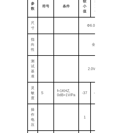
较
标
参
符号
条件
小
准
数
值
值
尺
Φ6.0×5.0(H)
寸
指
向
全指向
性
测
试
2.0V 2.2KΩ
基
准
灵
f=1KHZ,
敏
S
-37
-34
0dB=1V/Pa
度
操
作
1
电
压