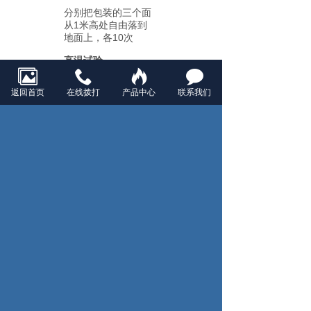
分别把包装的三个面
从1米高处自由落到
地面上，各10次
高温试验
在70℃±3℃环境中维
返回首页
在线拨打
产品中心
联系我们
持72小时
低温试验
在-20℃±3℃环境中
维持72小时
高温高湿试验
在温度45℃±3℃和相
对湿度90﹪～95﹪的
环境下维持96小时
温度循环试验
按如图温度和时间循
环10次