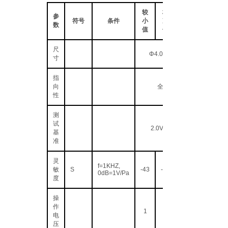
较
标
参
符号
条件
小
准
数
值
值
尺
Φ4.0×1.5(H)
寸
指
向
全指向
性
测
试
2.0V 2.2KΩ
基
准
灵
f=1KHZ,
敏
S
-43
-40
0dB=1V/Pa
度
操
作
1
电
压