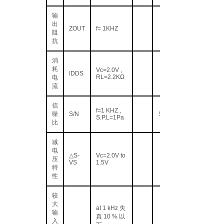
输
出
ZOUT
f= 1KHZ
阻
抗
消
耗
Vc=2.0V ,
IDDS
RL=2.2KΩ
电
流
信
f=1 KHZ ,
噪
S/N
58
S.P.L=1Pa
比
减
电
△S-
Vc=2.0V to
压
VS
1.5V
特
性
较
大
at 1 kHz 失
输
真 10 % 以
入