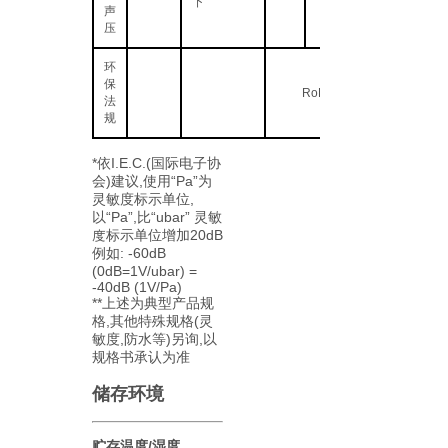
下
声
压
环
保
RoHS2.0
法
规
*依I.E.C.(国际电子协
会)建议,使用“Pa”为
灵敏度标示单位,
以“Pa”,比“ubar” 灵敏
度标示单位增加20dB
例如: -60dB
(0dB=1V/ubar) =
-40dB (1V/Pa)
**上述为典型产品规
格,其他特殊规格(灵
敏度,防水等)另询,以
规格书承认为准
储存环境
贮存温度/湿度