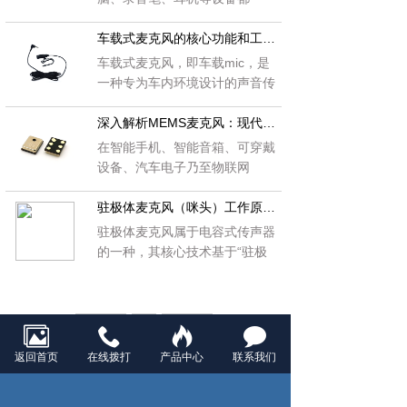
能“听到”声音，这背后离不开一
种重要的声音传感器——麦克
车载式麦克风的核心功能和工作原理
风。而在众多类型的麦克风中，
车载式麦克风，即车载mic，是
驻极体麦克风单体（也叫“咪
一种专为车内环境设计的声音传
头”）是一种非常常见、成本
输设备。以下是对车载式麦克风
低、性能稳定的基础元件。 本
的详细介绍：
深入解析MEMS麦克风：现代声学传感的核心技术
文将用简单易懂的方式，带你了
在智能手机、智能音箱、可穿戴
解：什么是驻极体麦克风单体？
设备、汽车电子乃至物联网
它是怎么工作的？用在哪些地
（IoT）设备中，我们几乎无时
方？
无刻不在与声音交互。而实现这
驻极体麦克风（咪头）工作原理与关键技术参数
些语音采集功能的核心元器件之
驻极体麦克风属于电容式传声器
一，正是MEMS麦克风（Micro-
的一种，其核心技术基于“驻极
Electro-Mechanical Systems
体”材料的永久带电特性。该技
Microphone）。它以其微型
术由日本科研人员于20世纪60
化、高可靠性、易于集成和低成
年代率先发现并实现产业化，推
首页
上一页
1
下一页
尾页
本等优势，已成为现代声学传感
动了小型化、低功耗麦克风的广
器的主流选择。
泛应用。
返回首页
在线拨打
产品中心
联系我们