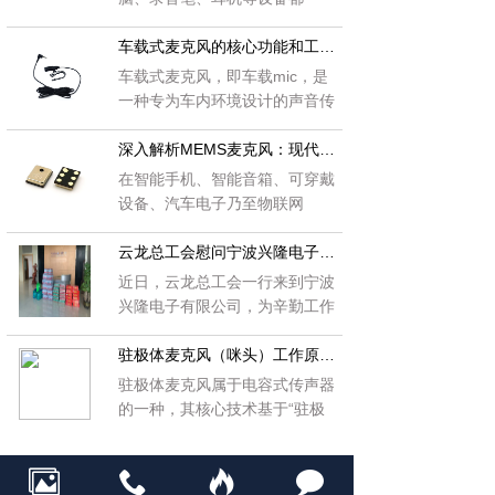
能“听到”声音，这背后离不开一
种重要的声音传感器——麦克
车载式麦克风的核心功能和工作原理
风。而在众多类型的麦克风中，
车载式麦克风，即车载mic，是
驻极体麦克风单体（也叫“咪
一种专为车内环境设计的声音传
头”）是一种非常常见、成本
输设备。以下是对车载式麦克风
低、性能稳定的基础元件。 本
的详细介绍：
深入解析MEMS麦克风：现代声学传感的核心技术
文将用简单易懂的方式，带你了
在智能手机、智能音箱、可穿戴
解：什么是驻极体麦克风单体？
设备、汽车电子乃至物联网
它是怎么工作的？用在哪些地
（IoT）设备中，我们几乎无时
方？
无刻不在与声音交互。而实现这
云龙总工会慰问宁波兴隆电子有限公司
些语音采集功能的核心元器件之
近日，云龙总工会一行来到宁波
一，正是MEMS麦克风（Micro-
兴隆电子有限公司，为辛勤工作
Electro-Mechanical Systems
的员工们送来了温暖和关怀。
Microphone）。它以其微型
驻极体麦克风（咪头）工作原理与关键技术参数
化、高可靠性、易于集成和低成
驻极体麦克风属于电容式传声器
本等优势，已成为现代声学传感
的一种，其核心技术基于“驻极
器的主流选择。
体”材料的永久带电特性。该技
术由日本科研人员于20世纪60
年代率先发现并实现产业化，推